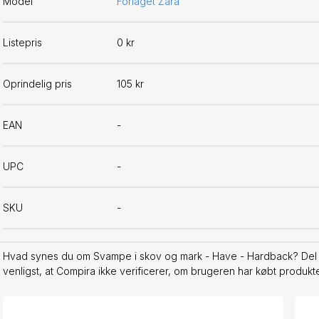
Model
Forlaget Zara
Listepris
0 kr
Oprindelig pris
105 kr
EAN
-
UPC
-
SKU
-
Hvad synes du om Svampe i skov og mark - Have - Hardback? Del 
venligst, at Compira ikke verificerer, om brugeren har købt produktet