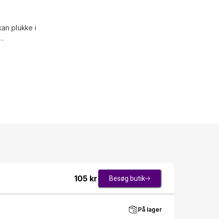
an plukke i
..
105
kr
Besøg butik
På lager