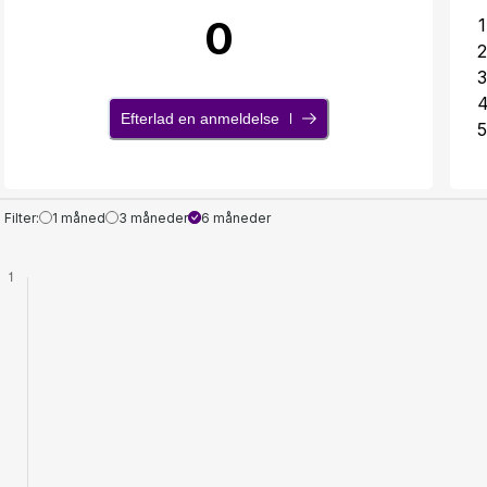
0
1
2
3
Efterlad en anmeldelse
5
Filter:
1 måned
3 måneder
6 måneder