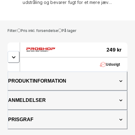
udstråling og bevarer fugt for et mere jævnt
resultat. Egenskaber: -Cremet men også let
og frisk tekstur. -Intensivt fugtgivende i de
sarte øjenomgivelser. -Giver en sund naturlig
glød. -Blød og fleksibel pensel for enkel
Filter:
Pris inkl. forsendelse
På lager
påføring overalt i ansigtet. -Individuel
dækning efter behov. -Perfekt som "touch-
up" i løbet af dagen. Anvendelse: Skru den
249
kr
ønskede mængde frem inden i applikatoren.
Påfør for at skjule eller lysne. Blend din
Udsolgt
concealer ind i huden for et naturligt look.
PRODUKTINFORMATION
ANMELDELSER
PRISGRAF