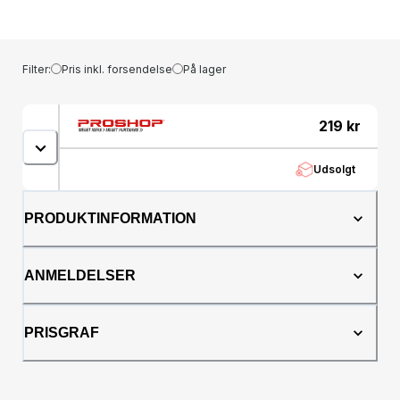
sensor - den ved med det samme, hvornår
den skal reagere. Opladning via mikro-USB
tager ikke meget tid og er meget praktisk. De
to tilstande gør det nemt at tilpasse enheden
Filter:
Pris inkl. forsendelse
På lager
til dine behov. Luftfriskerens virkefelt er 360°
- så du kan være sikker på, at den renser
luften perfekt i hele rummet. Slip af med
219
kr
bakterier og glem alt om ubehagelig lugt
takket være Petoneer!
Udsolgt
PRODUKTINFORMATION
ANMELDELSER
PRISGRAF