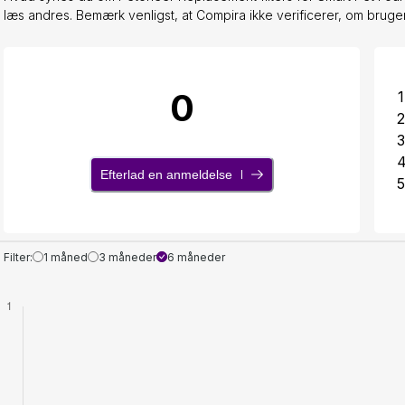
læs andres. Bemærk venligst, at Compira ikke verificerer, om bruger
0
1
2
3
Efterlad en anmeldelse
5
Filter:
1 måned
3 måneder
6 måneder