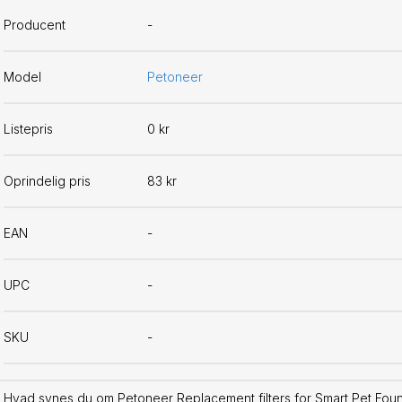
Producent
-
Model
Petoneer
Listepris
0 kr
Oprindelig pris
83 kr
EAN
-
UPC
-
SKU
-
Hvad synes du om Petoneer Replacement filters for Smart Pet Fount