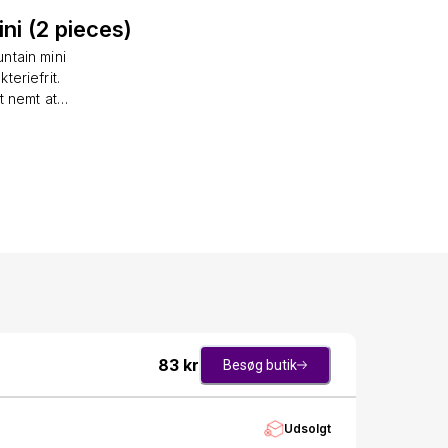
ni (2 pieces)
untain mini
teriefrit.
t nemt at
. dag for at
art fountain
dag Hold din
reret vand.
83
kr
Besøg butik
Udsolgt