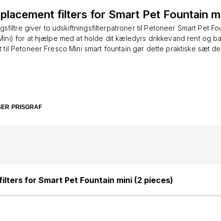
lacement filters for Smart Pet Fountain mi
gsfiltre giver to udskiftningsfilterpatroner til Petoneer Smart Pet Fo
ini) for at hjælpe med at holde dit kæledyrs drikkevand rent og bak
 til Petoneer Fresco Mini smart fountain gør dette praktiske sæt de
effektiv filtrering, med anbefalet filterskift mindst én gang hver 30
eret renseeffekt over tid. Kompatibel med Petoneer Fresco Mini sm
2 udskiftningsfiltre Anbefalet udskiftningsinterval: mindst hver 30. 
rende stabilt, så dit kæledyr altid har adgang til frisk, grundigt filt
SER
PRISGRAF
lters for Smart Pet Fountain mini (2 pieces)