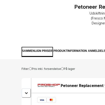
Petoneer Rep
Udskiftnin
(Fresco M
Designet
opretholde 
undgå reduc
Indeholder 
fontæne kø
SAMMENLIGN PRISER
PRODUKTINFORMATION
ANMELDEL
Filter:
Pris inkl. forsendelse
På lager
Petoneer Replacement fi