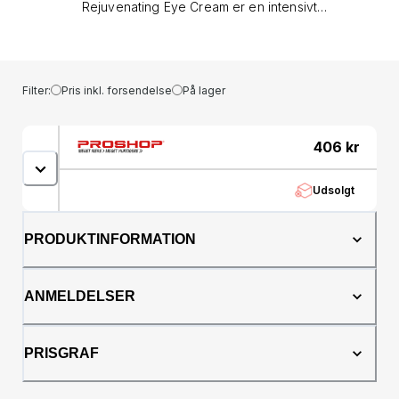
Rejuvenating Eye Cream er en intensivt
plejende øjencreme, designet til at
genoplive, fugte og beskytte det sarte
område omkring øjnene. Den reducerer
synligheden af fine linjer, mørke rande og
Filter:
Pris inkl. forsendelse
På lager
hævelse, samtidig med at huden efterlades
blød, smidig og strålende. Egenskaber:
Genoplivende og fugtgivende formel
406
kr
Reducerer synlige fine linjer og mørke rande
Beroliger og beskytter huden omkring øjnene
Udsolgt
Velegnet til alle hudtyper, også sensitiv hud
Aktive ingredienser: Antioxidanter, som
beskytter mod frie radikaler Plejende olier og
PRODUKTINFORMATION
ekstrakter, der giver intensiv næring
Fugtbindende komponenter, der efterlader
huden blød og glat Anvendelse: Påfør en lille
ANMELDELSER
mængde omkring øjenkonturen morgen og
aften med lette, klappende bevægelser.
Undgå direkte kontakt med øjnene.
PRISGRAF