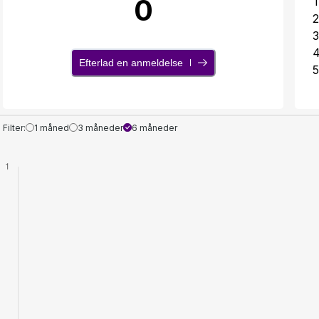
0
1
2
3
Efterlad en anmeldelse
5
Filter:
1 måned
3 måneder
6 måneder