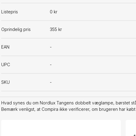
Listepris
0 kr
Oprindelig pris
355 kr
EAN
-
UPC
-
SKU
-
Hvad synes du om Nordlux Tangens dobbelt væglampe, børstet stål
Bemærk venligst, at Compira ikke verificerer, om brugeren har købt 