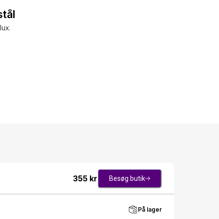
tål
lux.
355
kr
Besøg butik
På lager