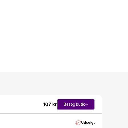
107
kr
Besøg butik
Udsolgt