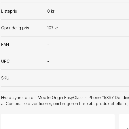
Listepris
0 kr
Oprindelig pris
107 kr
EAN
-
UPC
-
SKU
-
Hvad synes du om Mobile Origin EasyGlass - iPhone 11/XR? Del din
at Compira ikke verificerer, om brugeren har købt produktet eller ej