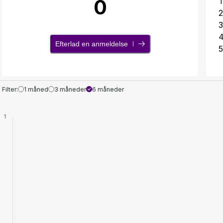
0
1
2
3
Efterlad en anmeldelse
5
Filter:
1 måned
3 måneder
6 måneder