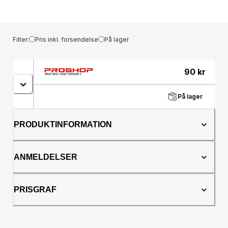
Lavet af KONGs naturlige røde gummi, giver
KONG Ring ultra-holdbarhed og tilføjede
knopper for at give din hund en herlig
tyggeoplevelse, samtidig med at den
Filter:
Pris inkl. forsendelse
På lager
fremmer sunde tænder og tandkød.
Berigende, holdbart legetøj understøtter
passende tyggeadfærd Fremmer sunde
90
kr
tænder og tandkød Fremstillet i USA. Globalt
indkøbte materialer.
På lager
PRODUKTINFORMATION
ANMELDELSER
PRISGRAF