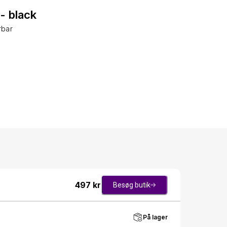
- black
rbar
497
kr
Besøg butik
På lager