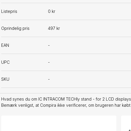
Listepris
0 kr
Oprindelig pris
497 kr
EAN
-
UPC
-
SKU
-
Hvad synes du om IC INTRACOM TECHly stand - for 2 LCD displays -
Bemærk venligst, at Compira ikke verificerer, om brugeren har købt 