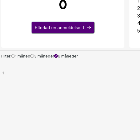
0
1
2
3
Efterlad en anmeldelse
5
Filter:
1 måned
3 måneder
6 måneder