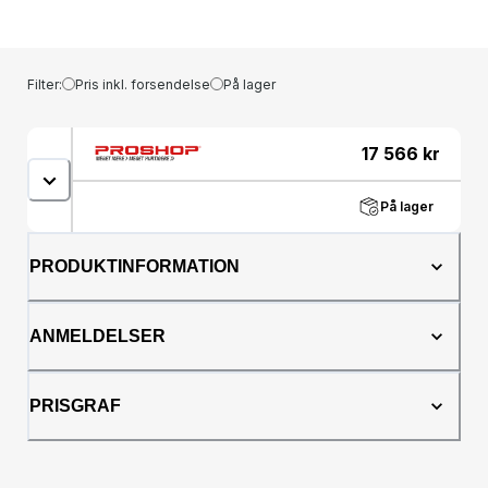
DL360e Gen8 Base, DL360e Gen8 Entry
Filter:
Pris inkl. forsendelse
På lager
17 566
kr
På lager
PRODUKTINFORMATION
ANMELDELSER
PRISGRAF