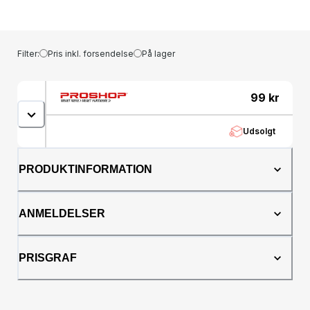
bobler, der svæver og danser i luften, og
bringer smil frem på alles læber. Lad den
magiske boblemaskine sprede feststemning
og skabe uforglemmelige øjeblikke.
Filter:
Pris inkl. forsendelse
På lager
99
kr
Udsolgt
PRODUKTINFORMATION
ANMELDELSER
PRISGRAF