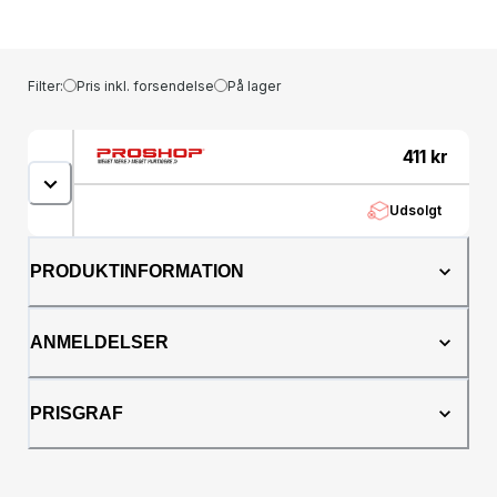
og dynamiske kvinde, der ser verden som sin
scene. Med en kontrast mellem funklende
rose og livlige krydderier er denne
blomstrede, krydret og musky duft til kvinder,
Filter:
Pris inkl. forsendelse
På lager
som lever denne glædelige følelse af ren
vitalitet. Hvide roser høstes ved daggry i de
1300 meter høje Isparta-bjerge i Tyrkiet,
411
kr
hvorefter rosenvandets intensitets udnyttes
gennem en revolutionerende upcycling-
Udsolgt
proces. Givenchy Irresistible Eau de Toilette
Fraiche kombinerer sprudlende appelsin med
brændende pink peber for at skabe en unik
PRODUKTINFORMATION
parfume til kvinder, hvor friske noter af rose
skinner i rampelyset.
ANMELDELSER
PRISGRAF