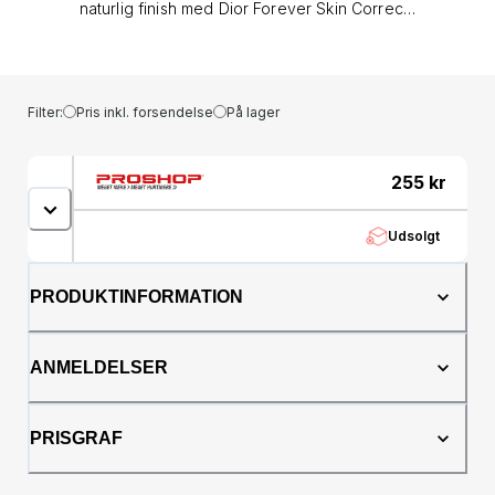
naturlig finish med Dior Forever Skin Correct i
nuancen No. 0N Neutral. Denne cremede og
lette concealer giver dig 24 timers langvarig
dækning, der effektivt skjuler mørke rande,
urenheder og rødme - uden at lægge sig i
Filter:
Pris inkl. forsendelse
På lager
fine linjer. Langvarig dækning: Giver dig en
fejlfri finish, der holder i op til 24 timer uden at
smuldre eller falme. Hydrering og pleje:
255
kr
Beriget med fugtgivende ingredienser, der
efterlader huden blød og frisk hele dagen.
Udsolgt
Alsidig dækning: Perfekt til at dække mørke
rande, pigmentpletter eller urenheder med et
naturligt resultat. Naturlig finish: Efterlader en
PRODUKTINFORMATION
let, men effektiv dækning, der ser ud som din
egen hud, blot mere fejlfri. Komfort hele
dagen: Formlen er modstandsdygtig over for
ANMELDELSER
fugt og varme, hvilket sikrer en behagelig
oplevelse hele dagen uden at falme. Dior
Forever Skin Correct i No. 0N Neutral er din
PRISGRAF
go-to concealer for at opnå en naturlig og
langvarig dækning, der holder hele dagen,