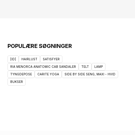
mens den plejer din hud. Perfekt til dem, der
ønsker en let, men effektiv concealer, der
giver et fejlfrit og naturligt udseende.
POPULÆRE SØGNINGER
[ID]
HAIRLUST
SATISFYER
RIA MENORCA ANATOMIC CAB SANDALER
TELT
LAMP
TYNGDEPOSE
CARITE YOGA
SIDE BY SIDE SENG, MAXI - HVID
BUKSER