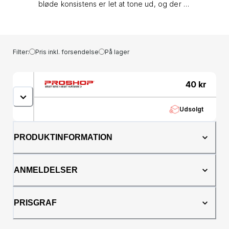
bløde konsistens er let at tone ud, og der er
masser af farver at vælge imellem. Den
magnetiske beholder gør, at øjenskyggen
passer i en Beauty Box - du kan skræddersy
din helt egen øjenskyggepalet! - Konsistens,
Filter:
Pris inkl. forsendelse
På lager
der er let at arbejde med - Højpigmenteret
perlenuance - Praktisk magnetbeholder
40
kr
Udsolgt
PRODUKTINFORMATION
ANMELDELSER
PRISGRAF