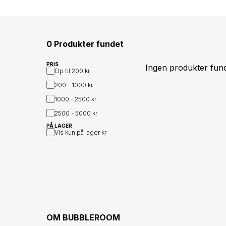
0 Produkter fundet
PRIS
Ingen produkter fun
Op til
200 kr
200 - 1000
kr
1000 - 2500
kr
2500 - 5000
kr
PÅ LAGER
Vis kun på lager
kr
OM
BUBBLEROOM